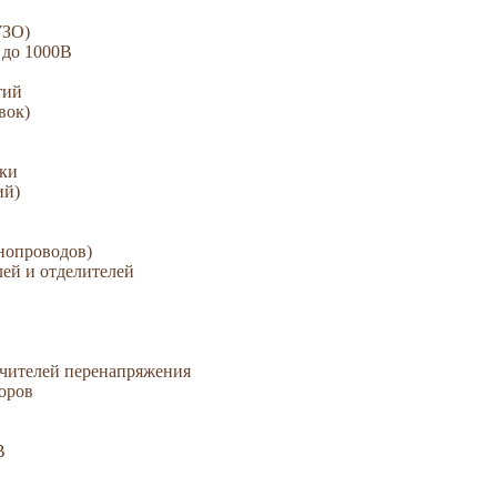
УЗО)
 до 1000В
тий
вок)
зки
ий)
нопроводов)
ей и отделителей
ичителей перенапряжения
оров
В