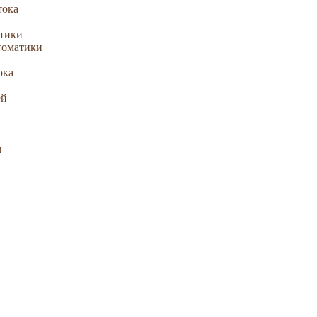
тока
атики
томатики
ока
ей
м