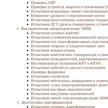
Проверка АВР
Проверка устройств защитного отключения (
Испытания воздушных линий электропередач
Измерение удельного сопротивления грунта
Испытания антистатичных напольных покры
Испытания ДГУ (дизель-генераторных устано
Высоковольтная лаборатория выше 1000В
Испытания силовых кабелей
Испытания и измерения выключателей нагру
Испытания ктп (трансформаторных подстанц
Испытания сборных и соединительных шин
Испытание конденсаторов
Испытание комплектных токопроводов и (ши
Испытание разъединителей, короткозамыкател
Высоковольтные испытания КРУ и КРУН
Испытание кабелей из сшитого полиэтилена
Проверка фазировки
Испытание изоляторов
Испытание вентильных разрядников и огран
Испытание сухих токоограничивающих реакт
Испытания масляных выключателей
Испытание вакуумных выключателей
Испытания линий электропередач выше 1000
Диагностика трансформаторов
Испытание силовых трансформаторов